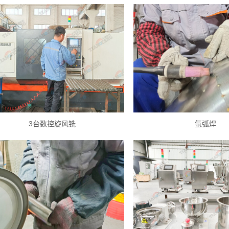
3台数控旋风铣
氩弧焊